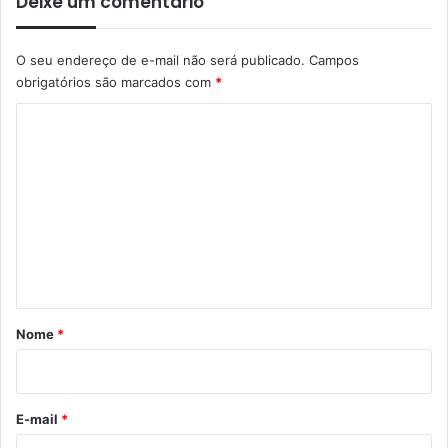
Deixe um comentário
O seu endereço de e-mail não será publicado.
Campos
obrigatórios são marcados com
*
C
o
m
e
n
t
á
r
Nome
*
i
o
*
E-mail
*