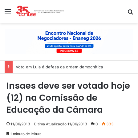
Menu
P
Voto em Lula é defesa da ordem democrática
Insaes deve ser votado hoje
(12) na Comissão de
Educação da Câmara
11/06/2013
Última Atualização 11/06/2013
0
333
1 minuto de leitura