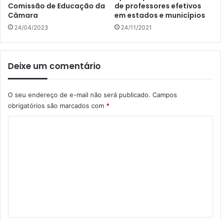
Comissão de Educação da
de professores efetivos
Câmara
em estados e municípios
24/04/2023
24/11/2021
Deixe um comentário
O seu endereço de e-mail não será publicado.
Campos
obrigatórios são marcados com
*
C
o
m
e
n
t
á