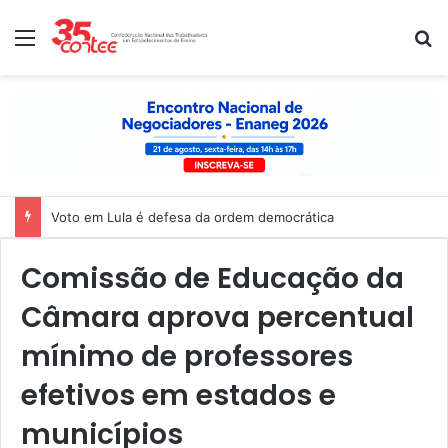
Menu
P
Voto em Lula é defesa da ordem democrática
Comissão de Educação da
Câmara aprova percentual
mínimo de professores
efetivos em estados e
municípios