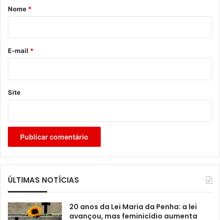
r
Nome
*
i
o
*
E-mail
*
Site
ÚLTIMAS NOTÍCIAS
20 anos da Lei Maria da Penha: a lei
avançou, mas feminicídio aumenta