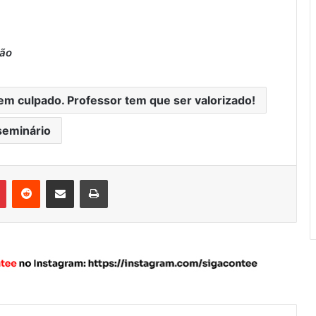
ção
m culpado. Professor tem que ser valorizado!
seminário
Pinterest
Reddit
Compartilhar via e-mail
Imprimir