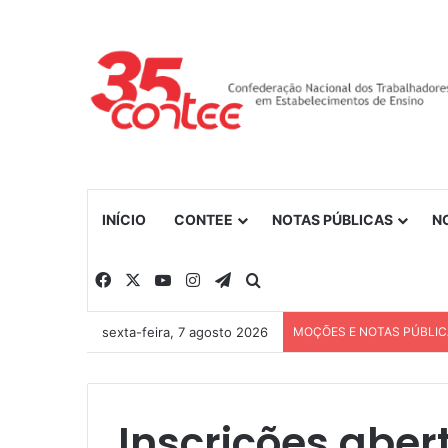
INÍCIO
CONTEE
NOTAS PÚBLICAS
N
Facebook
X
YouTube
Instagram
Telegram
Procurar por
sexta-feira, 7 agosto 2026
MOÇÕES E NOTAS PÚBLI
Inscrições aber