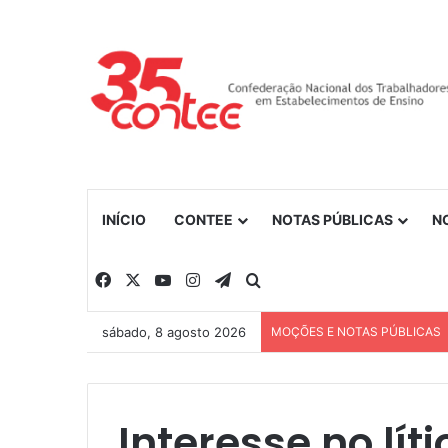
INÍCIO
CONTEE
NOTAS PÚBLICAS
N
Facebook
X
YouTube
Instagram
Telegram
Procurar por
sábado, 8 agosto 2026
MOÇÕES E NOTAS PÚBLICAS
Interesse no lít