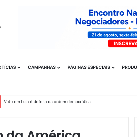
OTÍCIAS
CAMPANHAS
PÁGINAS ESPECIAIS
PROD
Nota de solidariedade ao povo venezuelano
io da América