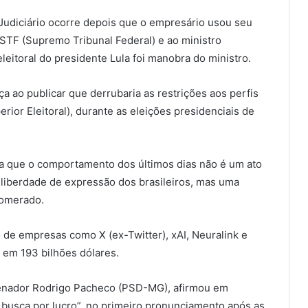
Judiciário ocorre depois que o empresário usou seu
o STF (Supremo Tribunal Federal) e ao ministro
leitoral do presidente Lula foi manobra do ministro.
a ao publicar que derrubaria as restrições aos perfis
ior Eleitoral), durante as eleições presidenciais de
ra que o comportamento dos últimos dias não é um ato
a liberdade de expressão dos brasileiros, mas uma
lomerado.
de empresas como X (ex-Twitter), xAI, Neuralink e
 em 193 bilhões dólares.
senador Rodrigo Pacheco (PSD-MG), afirmou em
 busca por lucro”, no primeiro pronunciamento após as