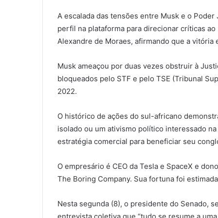
A escalada das tensões entre Musk e o Poder 
perfil na plataforma para direcionar críticas a
Alexandre de Moraes, afirmando que a vitória e
Musk ameaçou por duas vezes obstruir à Justiç
bloqueados pelo STF e pelo TSE (Tribunal Super
2022.
O histórico de ações do sul-africano demonst
isolado ou um ativismo político interessado n
estratégia comercial para beneficiar seu cong
O empresário é CEO da Tesla e SpaceX e dono 
The Boring Company. Sua fortuna foi estimada
Nesta segunda (8), o presidente do Senado, 
entrevista coletiva que “tudo se resume a uma