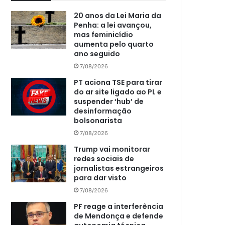
20 anos da Lei Maria da
Penha: a lei avançou,
mas feminicídio
aumenta pelo quarto
ano seguido
7/08/2026
PT aciona TSE para tirar
do ar site ligado ao PL e
suspender ‘hub’ de
desinformação
bolsonarista
7/08/2026
Trump vai monitorar
redes sociais de
jornalistas estrangeiros
para dar visto
7/08/2026
PF reage a interferência
de Mendonça e defende