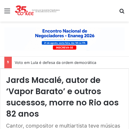
Menu
P
Nota de solidariedade ao povo venezuelano
Jards Macalé, autor de
‘Vapor Barato’ e outros
sucessos, morre no Rio aos
82 anos
Cantor, compositor e multiartista teve músicas