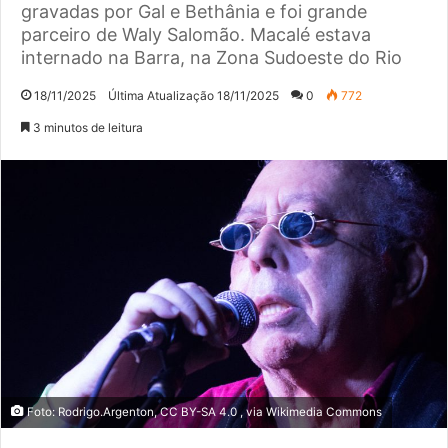
gravadas por Gal e Bethânia e foi grande
parceiro de Waly Salomão. Macalé estava
internado na Barra, na Zona Sudoeste do Rio
18/11/2025
Última Atualização 18/11/2025
0
772
3 minutos de leitura
Foto: Rodrigo.Argenton, CC BY-SA 4.0
, via Wikimedia Commons