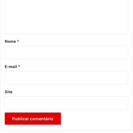
e
n
t
á
r
Nome
*
i
o
*
E-mail
*
Site