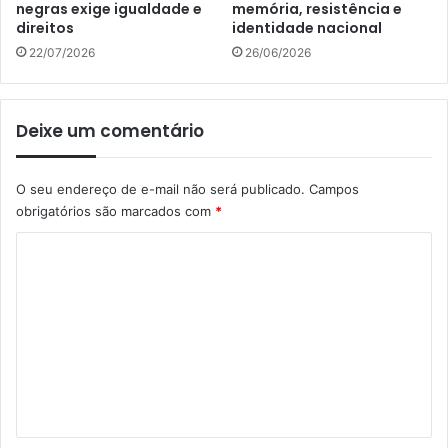
negras exige igualdade e
memória, resistência e
direitos
identidade nacional
22/07/2026
26/06/2026
Deixe um comentário
O seu endereço de e-mail não será publicado.
Campos
obrigatórios são marcados com
*
C
o
m
e
n
t
á