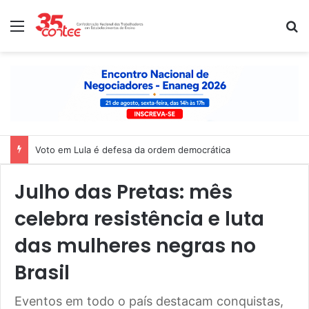
Menu
P
Voto em Lula é defesa da ordem democrática
Julho das Pretas: mês
celebra resistência e luta
das mulheres negras no
Brasil
Eventos em todo o país destacam conquistas,