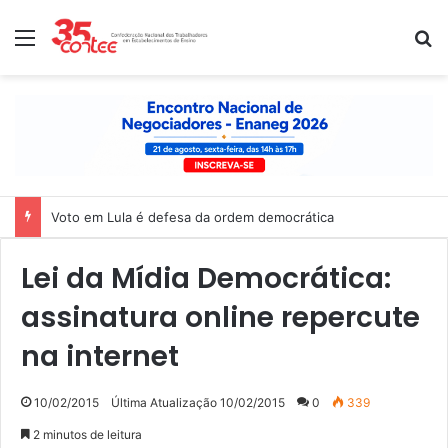
Menu
P
Voto em Lula é defesa da ordem democrática
Lei da Mídia Democrática:
assinatura online repercute
na internet
10/02/2015
Última Atualização 10/02/2015
0
339
2 minutos de leitura