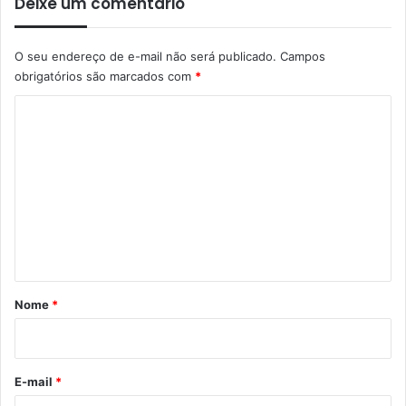
Deixe um comentário
O seu endereço de e-mail não será publicado.
Campos
obrigatórios são marcados com
*
C
o
m
e
n
t
á
r
Nome
*
i
o
*
E-mail
*