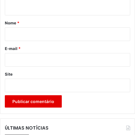
t
á
r
Nome
*
i
o
*
E-mail
*
Site
ÚLTIMAS NOTÍCIAS