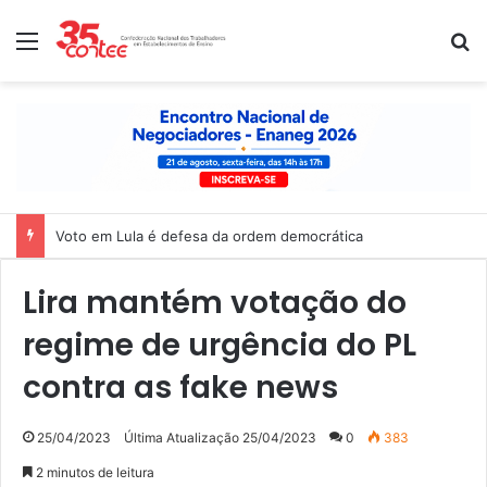
Menu
P
Voto em Lula é defesa da ordem democrática
Lira mantém votação do
regime de urgência do PL
contra as fake news
25/04/2023
Última Atualização 25/04/2023
0
383
2 minutos de leitura