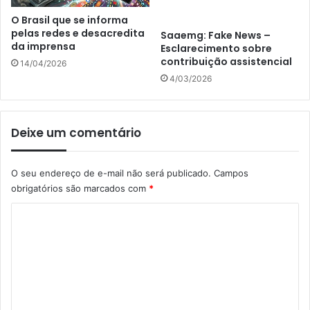
O Brasil que se informa
pelas redes e desacredita
Saaemg: Fake News –
da imprensa
Esclarecimento sobre
contribuição assistencial
14/04/2026
4/03/2026
Deixe um comentário
O seu endereço de e-mail não será publicado.
Campos
obrigatórios são marcados com
*
C
o
m
e
n