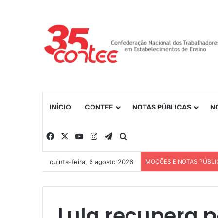
INÍCIO
CONTEE
NOTAS PÚBLICAS
N
Facebook
X
YouTube
Instagram
Telegram
Procurar por
quinta-feira, 6 agosto 2026
MOÇÕES E NOTAS PÚBLI
Lula recupera p