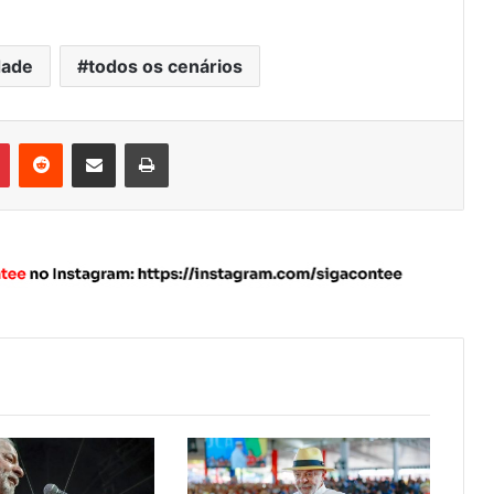
dade
todos os cenários
Pinterest
Reddit
Compartilhar via e-mail
Imprimir