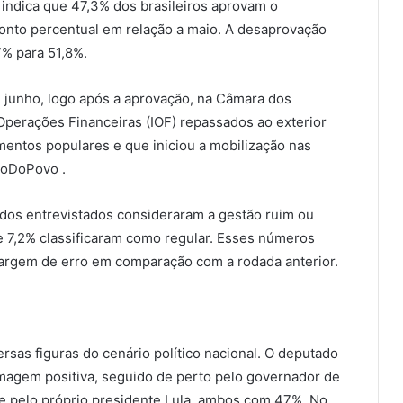
 indica que 47,3% dos brasileiros aprovam o
onto percentual em relação a maio. A desaprovação
% para 51,8%.
de junho, logo após a aprovação, na Câmara dos
Operações Financeiras (IOF) repassados ao exterior
imentos populares e que iniciou a mobilização nas
goDoPovo .
 dos entrevistados consideraram a gestão ruim ou
e 7,2% classificaram como regular. Esses números
rgem de erro em comparação com a rodada anterior.
rsas figuras do cenário político nacional. O deputado
imagem positiva, seguido de perto pelo governador de
, e pelo próprio presidente Lula, ambos com 47%. No