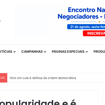
OTÍCIAS
CAMPANHAS
PÁGINAS ESPECIAIS
PROD
CAS
Nota de solidariedade ao povo venezuelano
opularidade e é