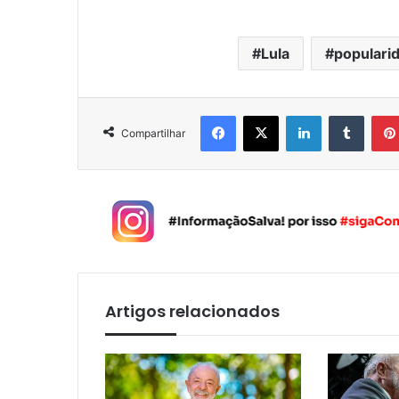
Lula
populari
Facebook
X
Linkedin
Tumblr
Compartilhar
Artigos relacionados