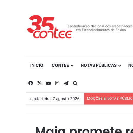
INÍCIO
CONTEE
NOTAS PÚBLICAS
N
Facebook
X
YouTube
Instagram
Telegram
Procurar por
sexta-feira, 7 agosto 2026
MOÇÕES E NOTAS PÚBLI
Maia promete r