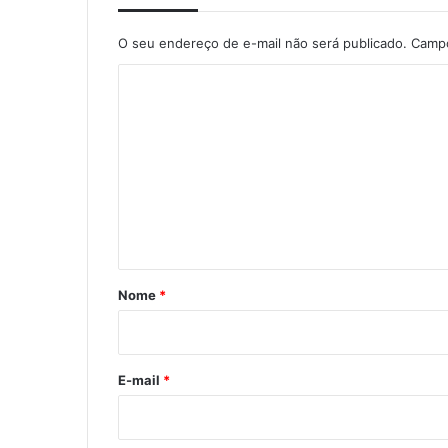
O seu endereço de e-mail não será publicado.
Campo
C
o
m
e
n
t
á
r
Nome
*
i
o
*
E-mail
*