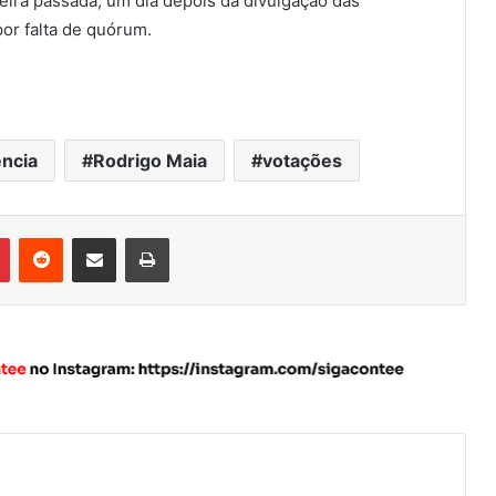
feira passada, um dia depois da divulgação das
or falta de quórum.
ência
Rodrigo Maia
votações
Pinterest
Reddit
Compartilhar via e-mail
Imprimir