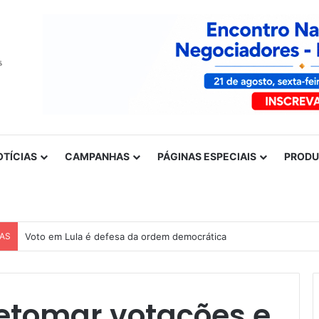
OTÍCIAS
CAMPANHAS
PÁGINAS ESPECIAIS
PROD
CAS
Nota de solidariedade ao povo venezuelano
etomar votações e