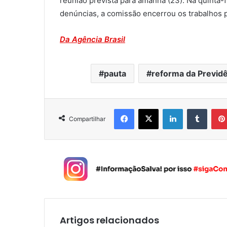
reunião prevista para amanhã (23). Na quinta-
denúncias, a comissão encerrou os trabalhos p
Da Agência Brasil
pauta
reforma da Previd
Facebook
X
Linkedin
Tumblr
Compartilhar
Artigos relacionados