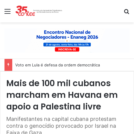
Menu
P
Nota de solidariedade ao povo venezuelano
Mais de 100 mil cubanos
marcham em Havana em
apoio a Palestina livre
Manifestantes na capital cubana protestam
contra o genocídio provocado por Israel na
Faixa de Gaza