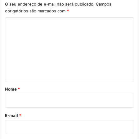
O seu endereço de e-mail não será publicado.
Campos
obrigatórios são marcados com
*
C
o
m
e
n
t
á
r
Nome
*
i
o
*
E-mail
*