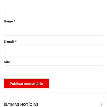
t
á
r
Nome
*
i
o
*
E-mail
*
Site
ÚLTIMAS NOTÍCIAS