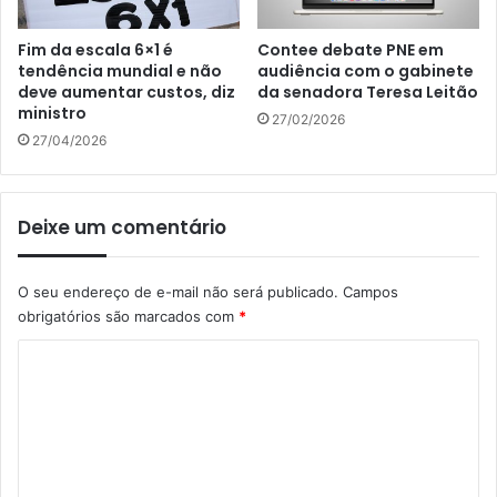
Fim da escala 6×1 é
Contee debate PNE em
tendência mundial e não
audiência com o gabinete
deve aumentar custos, diz
da senadora Teresa Leitão
ministro
27/02/2026
27/04/2026
Deixe um comentário
O seu endereço de e-mail não será publicado.
Campos
obrigatórios são marcados com
*
C
o
m
e
n