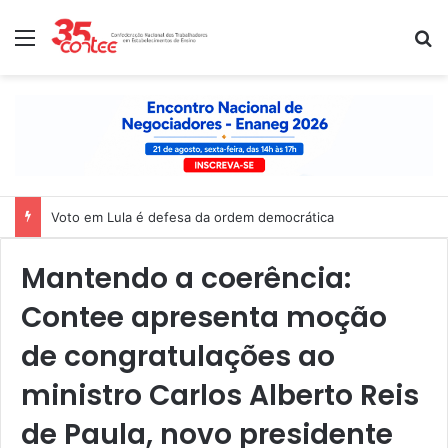
Menu
P
Nota de solidariedade ao povo venezuelano
Mantendo a coerência:
Contee apresenta moção
de congratulações ao
ministro Carlos Alberto Reis
de Paula, novo presidente