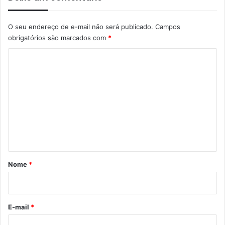
O seu endereço de e-mail não será publicado.
Campos
obrigatórios são marcados com
*
C
o
m
e
n
t
á
r
Nome
*
i
o
*
E-mail
*