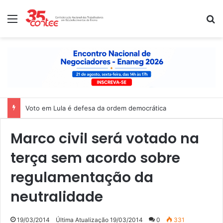
Menu
P
Voto em Lula é defesa da ordem democrática
Marco civil será votado na
terça sem acordo sobre
regulamentação da
neutralidade
19/03/2014
Última Atualização 19/03/2014
0
331