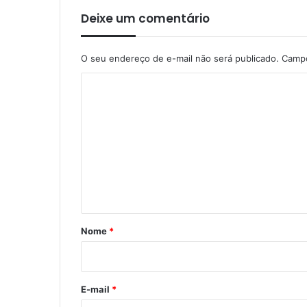
Deixe um comentário
O seu endereço de e-mail não será publicado.
Campo
C
o
m
e
n
t
á
r
Nome
*
i
o
*
E-mail
*