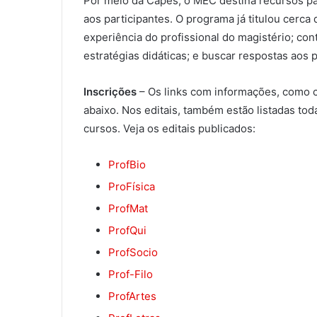
Por meio da Capes, o MEC destina recursos pa
aos participantes. O programa já titulou cerca 
experiência do profissional do magistério; con
estratégias didáticas; e buscar respostas aos 
Inscrições
– Os links com informações, como c
abaixo. Nos editais, também estão listadas tod
cursos. Veja os editais publicados:
ProfBio
ProFísica
ProfMat
ProfQui
ProfSocio
Prof-Filo
ProfArtes