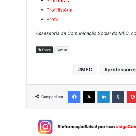
ProfLetras
ProfHistória
ProfEI
Assessoria de Comunicação Social do MEC, c
Fonte
Gov.br
MEC
professore
Facebook
X
Linkedin
Tumblr
Compartilhar