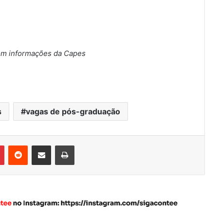
om informações da Capes
s
vagas de pós-graduação
Pinterest
Reddit
Compartilhar via e-mail
Imprimir