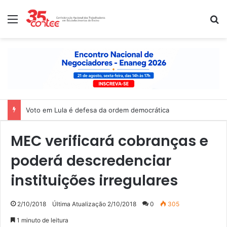
Menu
P
Voto em Lula é defesa da ordem democrática
MEC verificará cobranças e
poderá descredenciar
instituições irregulares
2/10/2018
Última Atualização 2/10/2018
0
305
1 minuto de leitura