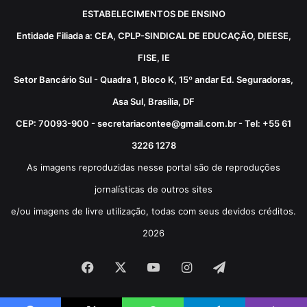
ESTABELECIMENTOS DE ENSINO
Entidade Filiada a: CEA, CPLP-SINDICAL DE EDUCAÇÃO, DIEESE,
FISE, IE
Setor Bancário Sul - Quadra 1, Bloco K, 15º andar Ed. Seguradoras,
Asa Sul, Brasília, DF
CEP: 70093-900 - secretariacontee@gmail.com.br - Tel: +55 61
3226 1278
As imagens reproduzidas nesse portal são de reproduções
jornalísticas de outros sites
e/ou imagens de livre utilização, todas com seus devidos créditos.
2026
Facebook
X
YouTube
Instagram
Telegram