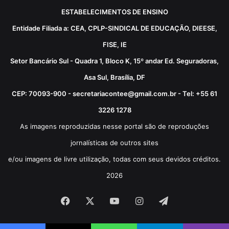
ESTABELECIMENTOS DE ENSINO
Entidade Filiada a: CEA, CPLP-SINDICAL DE EDUCAÇÃO, DIEESE,
FISE, IE
Setor Bancário Sul - Quadra 1, Bloco K, 15º andar Ed. Seguradoras,
Asa Sul, Brasília, DF
CEP: 70093-900 - secretariacontee@gmail.com.br - Tel: +55 61
3226 1278
As imagens reproduzidas nesse portal são de reproduções
jornalísticas de outros sites
e/ou imagens de livre utilização, todas com seus devidos créditos.
2026
Facebook
X
YouTube
Instagram
Telegram