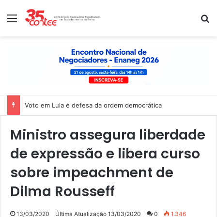
Menu
P
Voto em Lula é defesa da ordem democrática
Ministro assegura liberdade
de expressão e libera curso
sobre impeachment de
Dilma Rousseff
13/03/2020
Última Atualização 13/03/2020
0
1.346