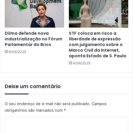
Dilma defende nova
STF coloca em risco a
industrialização no Fórum
liberdade de expressão
Parlamentar do Brics
com julgamento sobre o
Marco Civil da Internet,
6/06/2025
aponta Estado de S. Paulo
4/06/2025
Deixe um comentário
O seu endereço de e-mail não será publicado.
Campos
obrigatórios são marcados com
*
C
o