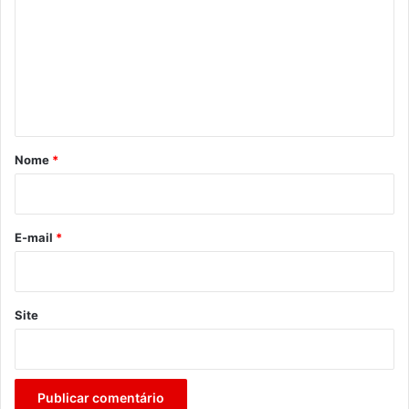
m
e
n
t
á
r
Nome
*
i
o
*
E-mail
*
Site