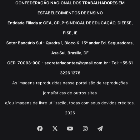
CONFEDERAÇÃO NACIONAL DOS TRABALHADORES EM
ESTABELECIMENTOS DE ENSINO
Entidade Filiada a: CEA, CPLP-SINDICAL DE EDUCAÇÃO, DIEESE,
FISE, IE
Setor Bancário Sul - Quadra 1, Bloco K, 15º andar Ed. Seguradoras,
Asa Sul, Brasília, DF
CEP: 70093-900 - secretariacontee@gmail.com.br - Tel: +55 61
3226 1278
As imagens reproduzidas nesse portal são de reproduções
jornalísticas de outros sites
e/ou imagens de livre utilização, todas com seus devidos créditos.
2026
Facebook
X
YouTube
Instagram
Telegram