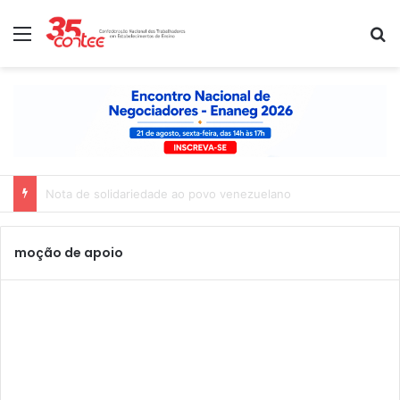
Menu
P
Nota de solidariedade ao povo venezuelano
moção de apoio