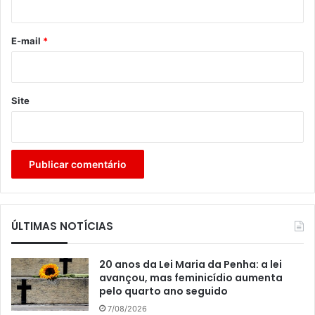
o
*
E-mail
*
Site
ÚLTIMAS NOTÍCIAS
20 anos da Lei Maria da Penha: a lei
avançou, mas feminicídio aumenta
pelo quarto ano seguido
7/08/2026