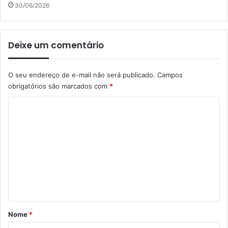
30/06/2026
Deixe um comentário
O seu endereço de e-mail não será publicado.
Campos
obrigatórios são marcados com
*
C
o
m
e
n
t
á
r
Nome
*
i