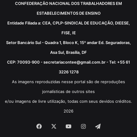
CONFEDERAÇÃO NACIONAL DOS TRABALHADORES EM
ESTABELECIMENTOS DE ENSINO
Entidade Filiada a: CEA, CPLP-SINDICAL DE EDUCAÇÃO, DIEESE,
FISE, IE
Setor Bancário Sul - Quadra 1, Bloco K, 15º andar Ed. Seguradoras,
Asa Sul, Brasília, DF
CEP: 70093-900 - secretariacontee@gmail.com.br - Tel: +55 61
3226 1278
As imagens reproduzidas nesse portal são de reproduções
jornalísticas de outros sites
e/ou imagens de livre utilização, todas com seus devidos créditos.
2026
Facebook
X
YouTube
Instagram
Telegram