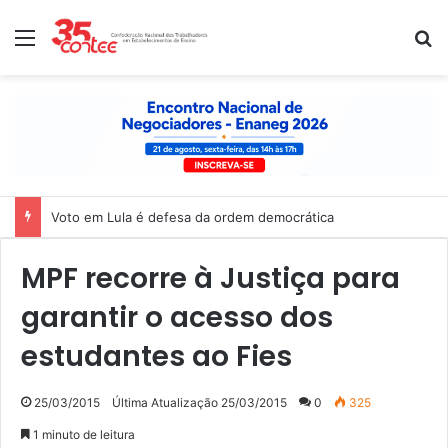
Menu
P
Nota de solidariedade ao povo venezuelano
MPF recorre à Justiça para
garantir o acesso dos
estudantes ao Fies
25/03/2015
Última Atualização 25/03/2015
0
325
1 minuto de leitura