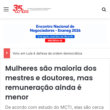
Menu
P
Nota de solidariedade ao povo venezuelano
Mulheres são maioria dos
mestres e doutores, mas
remuneração ainda é
menor
De acordo com estudo do MCTI, elas são cerca