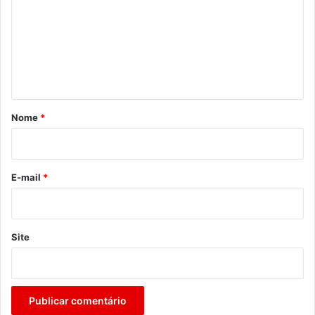
m
e
n
t
á
r
Nome
*
i
o
*
E-mail
*
Site