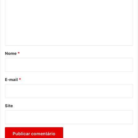
m
e
n
t
á
r
Nome
*
i
o
*
E-mail
*
Site