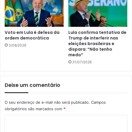
Voto em Lula é defesa da
Lula confirma tentativa de
ordem democrática
Trump de interferir nas
eleições brasileiras e
3/08/2026
dispara: “Não tenho
medo”
31/07/2026
Deixe um comentário
O seu endereço de e-mail não será publicado.
Campos
obrigatórios são marcados com
*
C
o