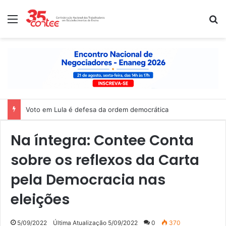
Menu
P
Voto em Lula é defesa da ordem democrática
Na íntegra: Contee Conta
sobre os reflexos da Carta
pela Democracia nas
eleições
5/09/2022
Última Atualização 5/09/2022
0
370