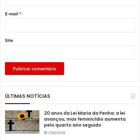
o
*
E-mail
*
Site
ÚLTIMAS NOTÍCIAS
20 anos da Lei Maria da Penha: a lei
avançou, mas feminicídio aumenta
pelo quarto ano seguido
7/08/2026