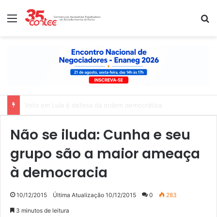
Menu
P
Nota de solidariedade ao povo venezuelano
Não se iluda: Cunha e seu
grupo são a maior ameaça
à democracia
10/12/2015
Última Atualização 10/12/2015
0
283
3 minutos de leitura