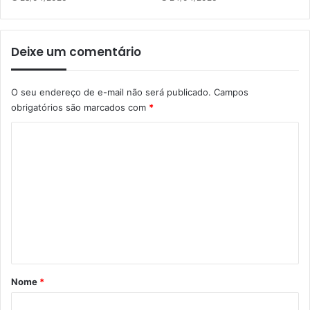
Deixe um comentário
O seu endereço de e-mail não será publicado.
Campos
obrigatórios são marcados com
*
C
o
m
e
n
t
á
r
Nome
*
i