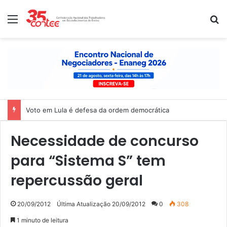
Menu
P
Voto em Lula é defesa da ordem democrática
Necessidade de concurso
para “Sistema S” tem
repercussão geral
20/09/2012
Última Atualização 20/09/2012
0
308
1 minuto de leitura