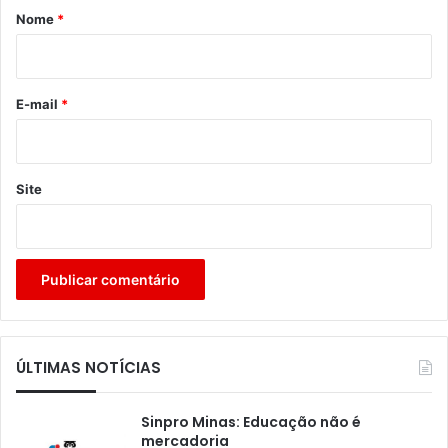
r
Nome
*
i
o
*
E-mail
*
Site
ÚLTIMAS NOTÍCIAS
Sinpro Minas: Educação não é
mercadoria