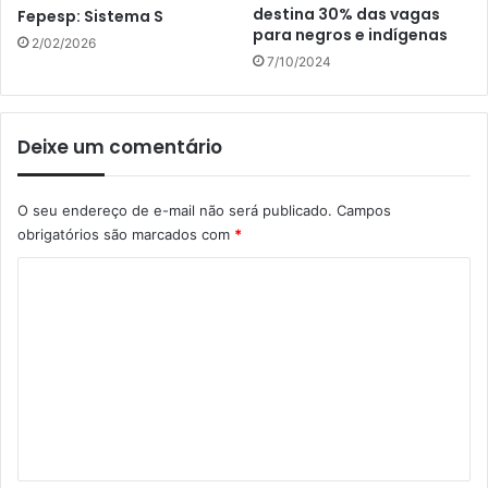
destina 30% das vagas
Fepesp: Sistema S
para negros e indígenas
2/02/2026
7/10/2024
Deixe um comentário
O seu endereço de e-mail não será publicado.
Campos
obrigatórios são marcados com
*
C
o
m
e
n
t
á