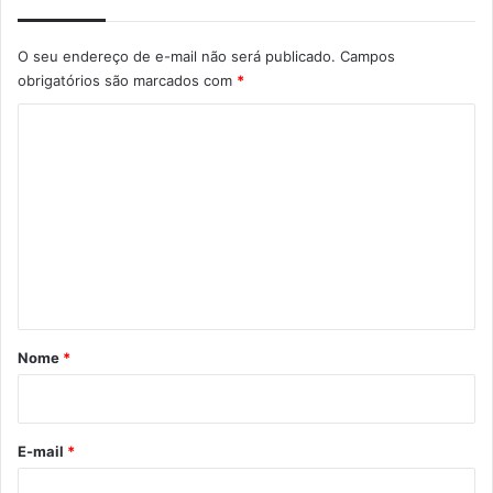
O seu endereço de e-mail não será publicado.
Campos
obrigatórios são marcados com
*
C
o
m
e
n
t
á
r
Nome
*
i
o
*
E-mail
*