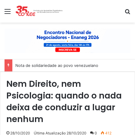
Menu
P
Nota de solidariedade ao povo venezuelano
Nem Direito, nem
Psicologia: quando o nada
deixa de conduzir a lugar
nenhum
28/10/2020
Última Atualização 28/10/2020
0
412