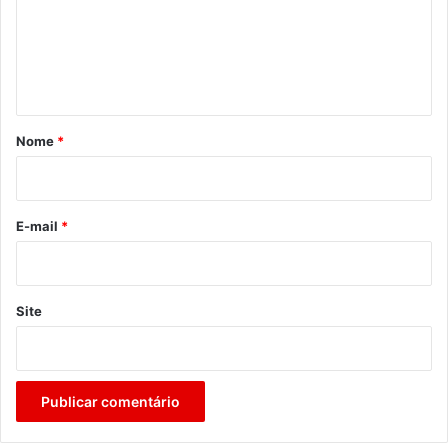
e
n
t
á
r
Nome
*
i
o
*
E-mail
*
Site