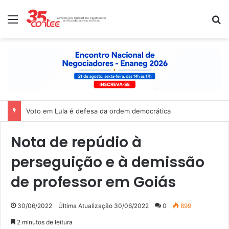
Menu
P
Voto em Lula é defesa da ordem democrática
Nota de repúdio à
perseguição e à demissão
de professor em Goiás
30/06/2022
Última Atualização 30/06/2022
0
899
2 minutos de leitura