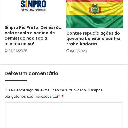
Sinpro Rio Preto: Demissão
pela escola e pedido de
Contee repudia ações do
demissão não são a
governo boliviano contra
mesma coisa!
trabalhadores
25/06/2026
8/06/2026
Deixe um comentário
O seu endereço de e-mail não será publicado.
Campos
obrigatórios são marcados com
*
C
o
m