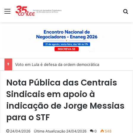
Menu
P
Voto em Lula é defesa da ordem democrática
Nota Pública das Centrais
Sindicais em apoio à
indicação de Jorge Messias
para o STF
24/04/2026
Última Atualização 24/04/2026
0
548