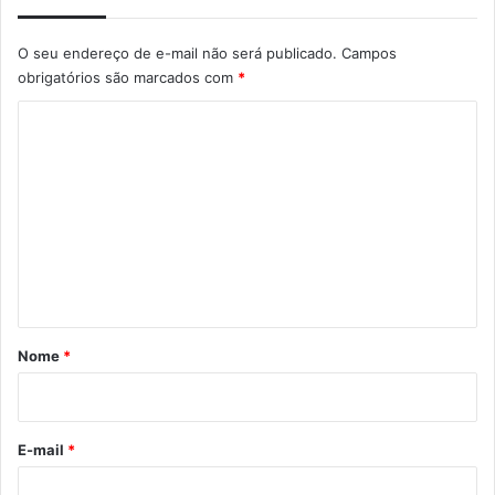
O seu endereço de e-mail não será publicado.
Campos
obrigatórios são marcados com
*
C
o
m
e
n
t
á
r
Nome
*
i
o
*
E-mail
*