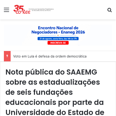
Menu
P
Voto em Lula é defesa da ordem democrática
Nota pública do SAAEMG
sobre as estadualizações
de seis fundações
educacionais por parte da
Universidade do Estado de