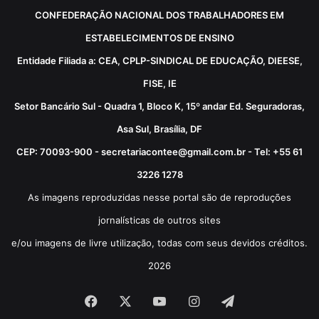
CONFEDERAÇÃO NACIONAL DOS TRABALHADORES EM
ESTABELECIMENTOS DE ENSINO
Entidade Filiada a: CEA, CPLP-SINDICAL DE EDUCAÇÃO, DIEESE,
FISE, IE
Setor Bancário Sul - Quadra 1, Bloco K, 15º andar Ed. Seguradoras,
Asa Sul, Brasília, DF
CEP: 70093-900 - secretariacontee@gmail.com.br - Tel: +55 61
3226 1278
As imagens reproduzidas nesse portal são de reproduções
jornalísticas de outros sites
e/ou imagens de livre utilização, todas com seus devidos créditos.
2026
Facebook
X
YouTube
Instagram
Telegram