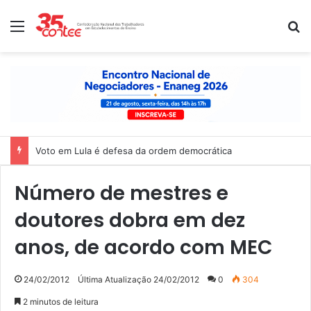
Menu
P
Voto em Lula é defesa da ordem democrática
Número de mestres e
doutores dobra em dez
anos, de acordo com MEC
24/02/2012
Última Atualização 24/02/2012
0
304
2 minutos de leitura