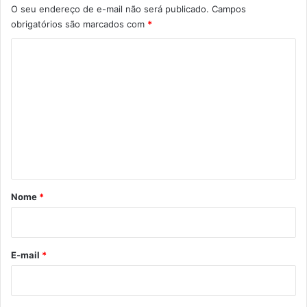
O seu endereço de e-mail não será publicado.
Campos
obrigatórios são marcados com
*
C
o
m
e
n
t
á
r
Nome
*
i
o
*
E-mail
*