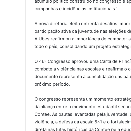
acúmulo político construído no congresso e a
campanhas e incidências institucionais.”
A nova diretoria eleita enfrenta desafios impo
participação ativa da juventude nas eleições 
A Ubes reafirmou a importância de combater a
todo o país, consolidando um projeto estratégi
O 46º Congresso aprovou uma Carta de Princíp
combate a violência nas escolas e reafirma o
documento representa a consolidação das paut
próximo período.
O congresso representa um momento estratégic
da aliança entre o movimento estudantil secun
Contee. As pautas levantadas pela juventude, 
violência, a defesa da escala 6×1 e o fortale
direta nas lutas históricas da Contee pela edu