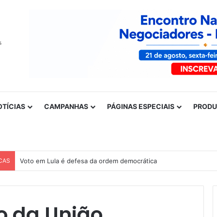
OTÍCIAS
CAMPANHAS
PÁGINAS ESPECIAIS
PROD
CAS
Nota de solidariedade ao povo venezuelano
o da União