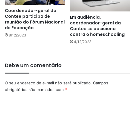
Coordenador-geral da
Contee participa de
Em audiência,
reunião do Fórum Nacional
coordenador-geral da
de Educação
Contee se posiciona
contra o homeschooling
8/12/2023
4/12/2023
Deixe um comentário
O seu endereço de e-mail não será publicado.
Campos
obrigatórios são marcados com
*
C
o
m
e