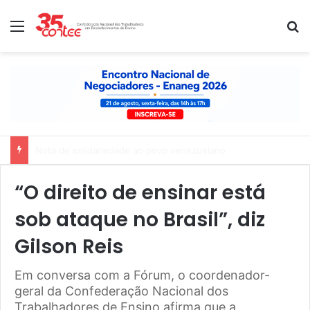
Menu
P
Nota de solidariedade ao povo venezuelano
“O direito de ensinar está
sob ataque no Brasil”, diz
Gilson Reis
Em conversa com a Fórum, o coordenador-
geral da Confederação Nacional dos
Trabalhadores de Ensino afirma que a