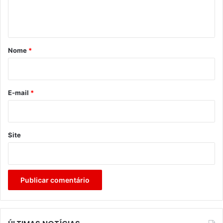
n
t
á
r
Nome
*
i
o
*
E-mail
*
Site