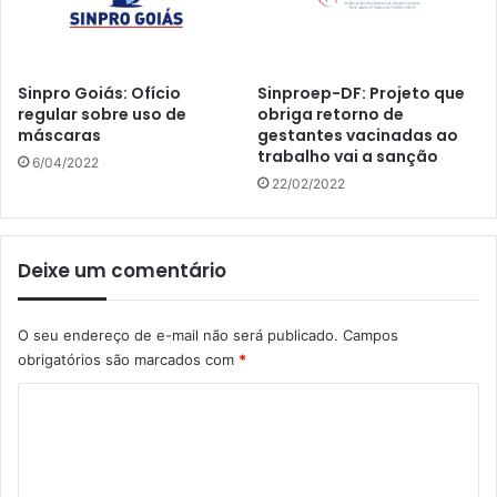
Sinpro Goiás: Ofício
Sinproep-DF: Projeto que
regular sobre uso de
obriga retorno de
máscaras
gestantes vacinadas ao
trabalho vai a sanção
6/04/2022
22/02/2022
Deixe um comentário
O seu endereço de e-mail não será publicado.
Campos
obrigatórios são marcados com
*
C
o
m