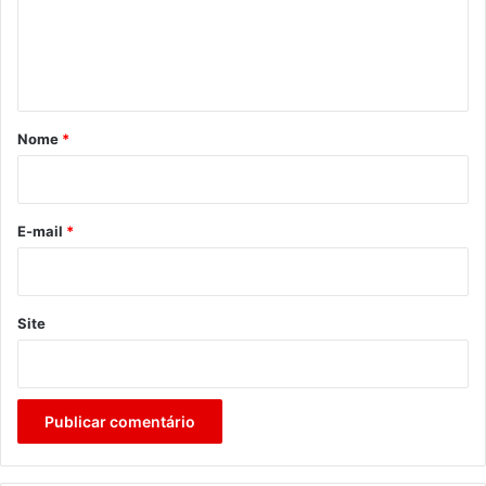
e
n
t
á
r
Nome
*
i
o
*
E-mail
*
Site