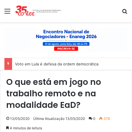
Menu
P
Voto em Lula é defesa da ordem democrática
O que está em jogo no
trabalho remoto e na
modalidade EaD?
13/05/2020
Última Atualização 13/05/2020
0
376
4 minutos de leitura