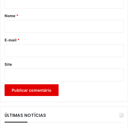
á
r
Nome
*
i
o
*
E-mail
*
Site
ÚLTIMAS NOTÍCIAS