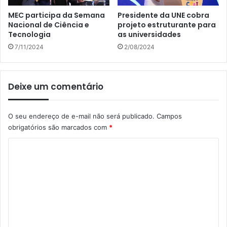
MEC participa da Semana
Presidente da UNE cobra
Nacional de Ciência e
projeto estruturante para
Tecnologia
as universidades
7/11/2024
2/08/2024
Deixe um comentário
O seu endereço de e-mail não será publicado.
Campos
obrigatórios são marcados com
*
C
o
m
e
n
t