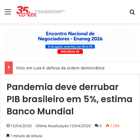
Menu
P
Voto em Lula é defesa da ordem democrática
Pandemia deve derrubar
PIB brasileiro em 5%, estima
Banco Mundial
13/04/2020
Última Atualização 13/04/2020
0
1.284
1 minuto de leitura