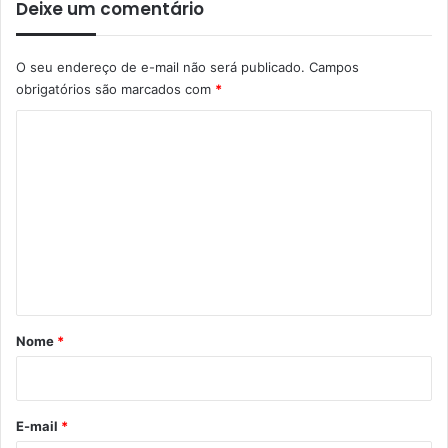
Deixe um comentário
O seu endereço de e-mail não será publicado.
Campos
obrigatórios são marcados com
*
C
o
m
e
n
t
á
r
Nome
*
i
o
*
E-mail
*