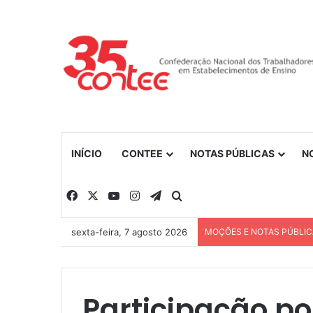
INÍCIO
CONTEE
NOTAS PÚBLICAS
N
Facebook
X
YouTube
Instagram
Telegram
Procurar por
sexta-feira, 7 agosto 2026
MOÇÕES E NOTAS PÚBLI
Participação po