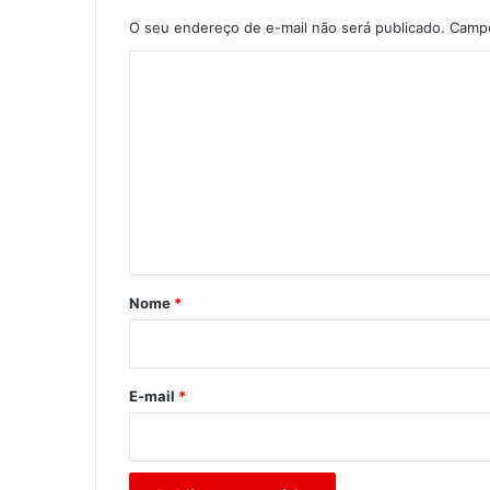
O seu endereço de e-mail não será publicado.
Campo
C
o
m
e
n
t
á
r
Nome
*
i
o
*
E-mail
*