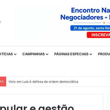
OTÍCIAS
CAMPANHAS
PÁGINAS ESPECIAIS
PROD
CAS
Voto em Lula é defesa da ordem democrática
pular e gestão