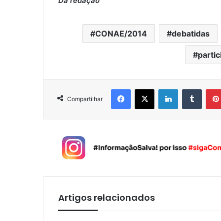
Da redação
CONAE/2014
debatidas
parti
Facebook
X
Linkedin
Tumblr
Compartilhar
Artigos relacionados