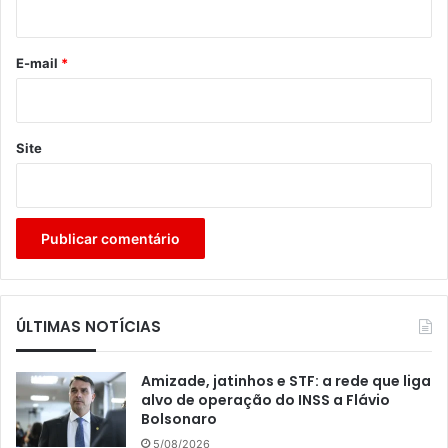
i
o
*
E-mail
*
Site
ÚLTIMAS NOTÍCIAS
Amizade, jatinhos e STF: a rede que liga
alvo de operação do INSS a Flávio
Bolsonaro
5/08/2026