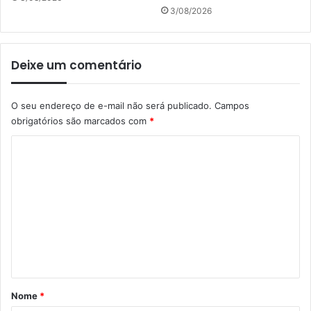
3/08/2026
Deixe um comentário
O seu endereço de e-mail não será publicado.
Campos
obrigatórios são marcados com
*
C
o
m
e
n
t
á
r
Nome
*