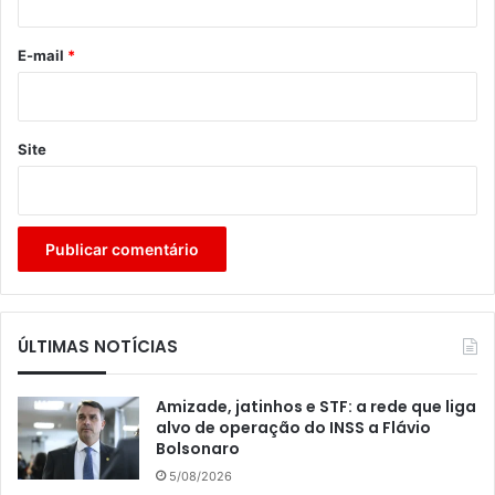
o
*
E-mail
*
Site
ÚLTIMAS NOTÍCIAS
Amizade, jatinhos e STF: a rede que liga
alvo de operação do INSS a Flávio
Bolsonaro
5/08/2026