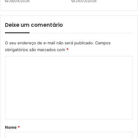
28/04/2026
24/03/2026
Deixe um comentário
O seu endereço de e-mail não será publicado.
Campos
obrigatórios são marcados com
*
C
o
m
e
n
t
á
r
Nome
*
i