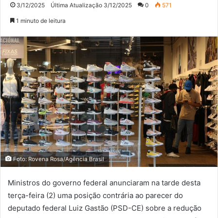
3/12/2025
Última Atualização 3/12/2025
0
571
1 minuto de leitura
Foto: Rovena Rosa/Agência Brasil
Ministros do governo federal anunciaram na tarde desta
terça-feira (2) uma posição contrária ao parecer do
deputado federal Luiz Gastão (PSD-CE) sobre a redução