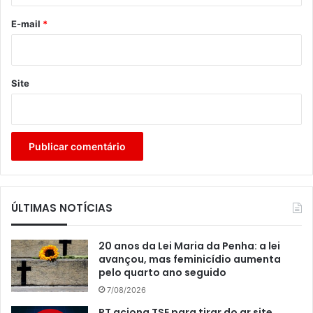
o
*
E-mail
*
Site
ÚLTIMAS NOTÍCIAS
20 anos da Lei Maria da Penha: a lei
avançou, mas feminicídio aumenta
pelo quarto ano seguido
7/08/2026
PT aciona TSE para tirar do ar site