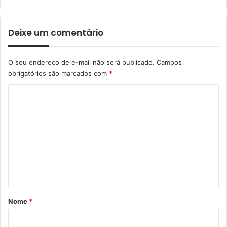
Deixe um comentário
O seu endereço de e-mail não será publicado.
Campos
obrigatórios são marcados com
*
C
o
m
e
n
t
á
r
Nome
*
i