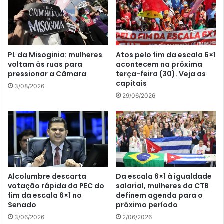
PL da Misoginia: mulheres
Atos pelo fim da escala 6×1
voltam às ruas para
acontecem na próxima
pressionar a Câmara
terça-feira (30). Veja as
capitais
3/08/2026
29/06/2026
Alcolumbre descarta
Da escala 6×1 à igualdade
votação rápida da PEC do
salarial, mulheres da CTB
fim da escala 6×1 no
definem agenda para o
Senado
próximo período
3/06/2026
2/06/2026