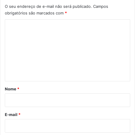
O seu endereço de e-mail não será publicado.
Campos
obrigatórios são marcados com
*
C
o
m
e
n
t
á
r
Nome
*
i
o
*
E-mail
*