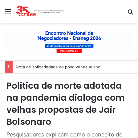
Menu
P
Nota de solidariedade ao povo venezuelano
Política de morte adotada
na pandemia dialoga com
velhas propostas de Jair
Bolsonaro
Pesquisadores explicam como o conceito de