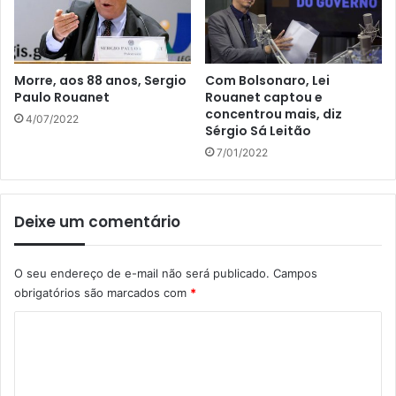
Morre, aos 88 anos, Sergio
Com Bolsonaro, Lei
Paulo Rouanet
Rouanet captou e
concentrou mais, diz
4/07/2022
Sérgio Sá Leitão
7/01/2022
Deixe um comentário
O seu endereço de e-mail não será publicado.
Campos
obrigatórios são marcados com
*
C
o
m