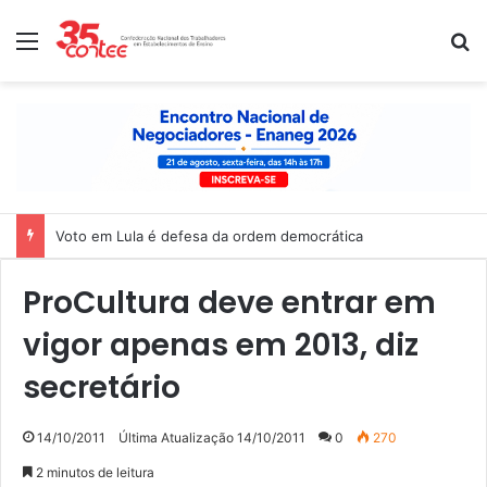
Menu
P
Voto em Lula é defesa da ordem democrática
ProCultura deve entrar em
vigor apenas em 2013, diz
secretário
14/10/2011
Última Atualização 14/10/2011
0
270
2 minutos de leitura