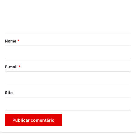
e
n
t
á
r
Nome
*
i
o
*
E-mail
*
Site