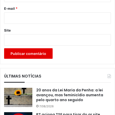
o
*
E-mail
*
Site
ÚLTIMAS NOTÍCIAS
20 anos da Lei Maria da Penha: a lei
avançou, mas feminicídio aumenta
pelo quarto ano seguido
7/08/2026
PT aciona TSE para tirar do ar site