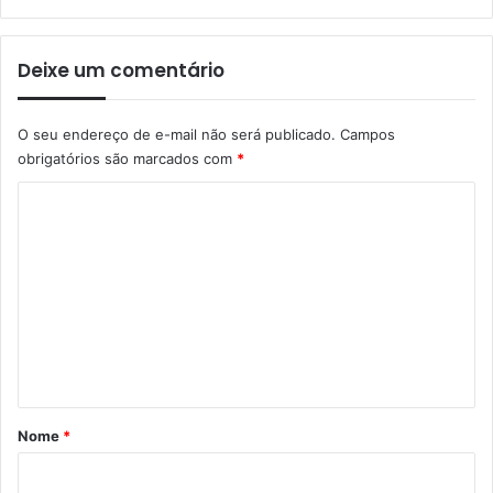
Deixe um comentário
O seu endereço de e-mail não será publicado.
Campos
obrigatórios são marcados com
*
C
o
m
e
n
t
á
r
Nome
*
i