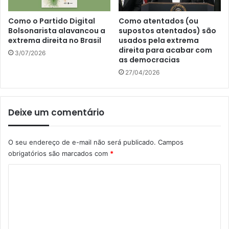
Como o Partido Digital
Como atentados (ou
Bolsonarista alavancou a
supostos atentados) são
extrema direita no Brasil
usados pela extrema
direita para acabar com
3/07/2026
as democracias
27/04/2026
Deixe um comentário
O seu endereço de e-mail não será publicado.
Campos
obrigatórios são marcados com
*
C
o
m
e