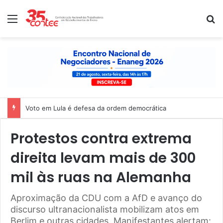
Menu
P
Nota de solidariedade ao povo venezuelano
Protestos contra extrema
direita levam mais de 300
mil às ruas na Alemanha
Aproximação da CDU com a AfD e avanço do
discurso ultranacionalista mobilizam atos em
Berlim e outras cidades. Manifestantes alertam: