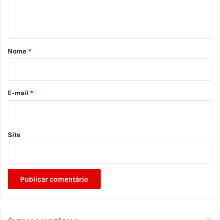
n
t
á
r
Nome
*
i
o
*
E-mail
*
Site