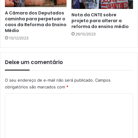
A Câmara dos Deputados
Nota da CNTE sobre
caminha para perpetuar o
projeto para alterar a
caos da Reforma do Ensino
reforma do ensino médio
Médio
26/10/2023
15/12/2023
Deixe um comentário
O seu endereço de e-mail não será publicado.
Campos
obrigatórios são marcados com
*
C
o
m
e
n