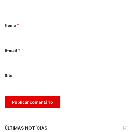
t
á
r
Nome
*
i
o
*
E-mail
*
Site
ÚLTIMAS NOTÍCIAS