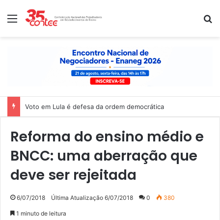
Menu
P
Voto em Lula é defesa da ordem democrática
Reforma do ensino médio e
BNCC: uma aberração que
deve ser rejeitada
6/07/2018
Última Atualização 6/07/2018
0
380
1 minuto de leitura