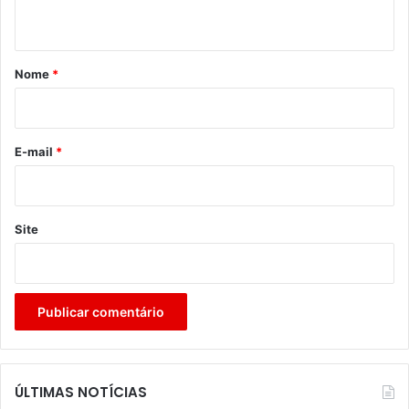
t
á
r
Nome
*
i
o
*
E-mail
*
Site
ÚLTIMAS NOTÍCIAS