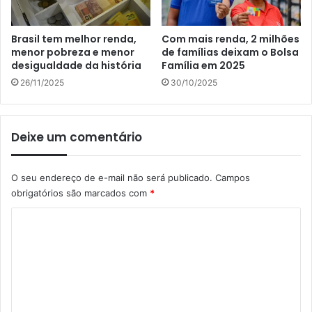
Brasil tem melhor renda,
Com mais renda, 2 milhões
menor pobreza e menor
de famílias deixam o Bolsa
desigualdade da história
Família em 2025
26/11/2025
30/10/2025
Deixe um comentário
O seu endereço de e-mail não será publicado.
Campos
obrigatórios são marcados com
*
C
o
m
e
n