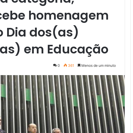
ecebe homenagem
 Dia dos(as)
(as) em Educação
0
361
Menos de um minuto