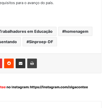
equisitos para o avanço do país.
 Trabalhadores em Educação
homenagem
sentando
Sinproep-DF
Pinterest
Reddit
Compartilhar via e-mail
Imprimir