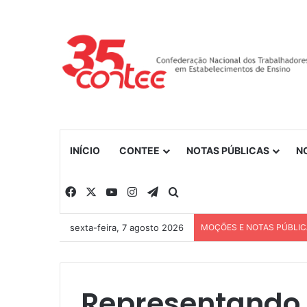
INÍCIO
CONTEE
NOTAS PÚBLICAS
N
Facebook
X
YouTube
Instagram
Telegram
Procurar por
sexta-feira, 7 agosto 2026
MOÇÕES E NOTAS PÚBLI
Representando 