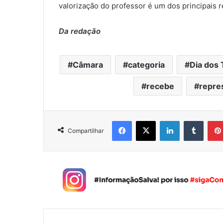
valorização do professor é um dos principais r
Da redação
Câmara
categoria
Dia dos
recebe
repre
Facebook
X
Linkedin
Tumblr
Compartilhar