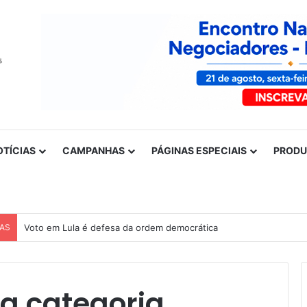
OTÍCIAS
CAMPANHAS
PÁGINAS ESPECIAIS
PROD
CAS
Voto em Lula é defesa da ordem democrática
a categoria,