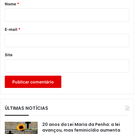
r
Nome
*
i
o
*
E-mail
*
Site
ÚLTIMAS NOTÍCIAS
20 anos da Lei Maria da Penha: a lei
avançou, mas feminicídio aumenta