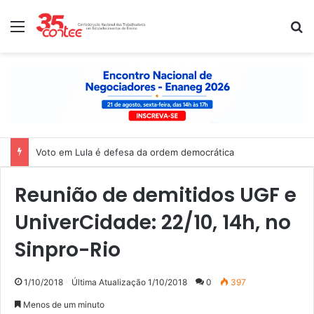
Menu
P
Voto em Lula é defesa da ordem democrática
Reunião de demitidos UGF e
UniverCidade: 22/10, 14h, no
Sinpro-Rio
1/10/2018
Última Atualização 1/10/2018
0
397
Menos de um minuto