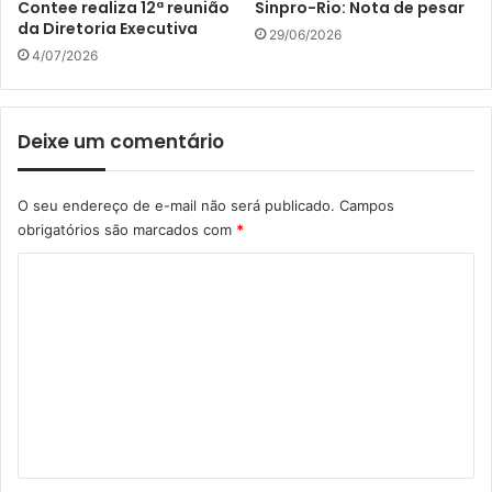
Contee realiza 12ª reunião
Sinpro-Rio: Nota de pesar
da Diretoria Executiva
29/06/2026
4/07/2026
Deixe um comentário
O seu endereço de e-mail não será publicado.
Campos
obrigatórios são marcados com
*
C
o
m
e
n
t
á