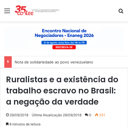
Menu
P
Nota de solidariedade ao povo venezuelano
Ruralistas e a existência do
trabalho escravo no Brasil:
a negação da verdade
29/09/2018
Última Atualização 29/09/2018
0
351
8 minutos de leitura