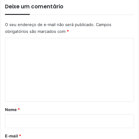
Deixe um comentário
O seu endereço de e-mail não será publicado.
Campos
obrigatórios são marcados com
*
C
o
m
e
n
t
á
r
Nome
*
i
o
*
E-mail
*