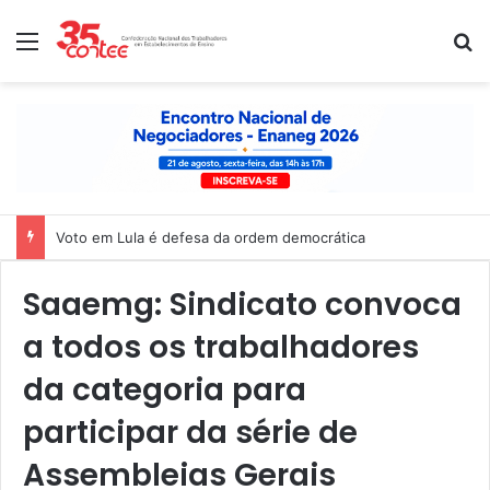
Menu
P
Voto em Lula é defesa da ordem democrática
Saaemg: Sindicato convoca
a todos os trabalhadores
da categoria para
participar da série de
Assembleias Gerais