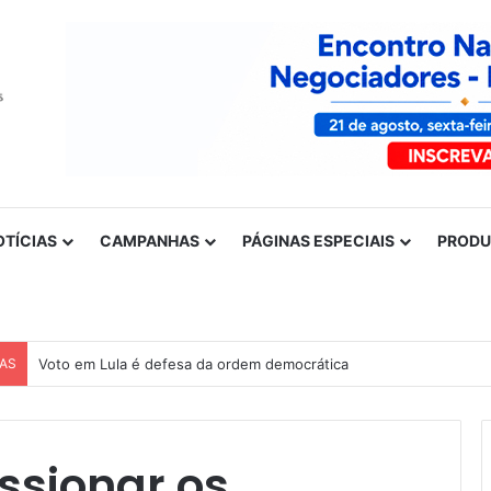
OTÍCIAS
CAMPANHAS
PÁGINAS ESPECIAIS
PROD
CAS
Nota de solidariedade ao povo venezuelano
ssionar os