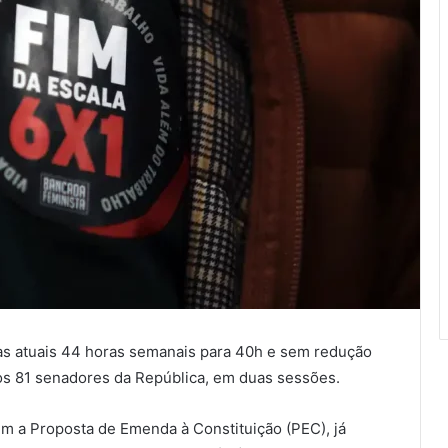
as atuais 44 horas semanais para 40h e sem redução
dos 81 senadores da República, em duas sessões.
m a Proposta de Emenda à Constituição (PEC), já