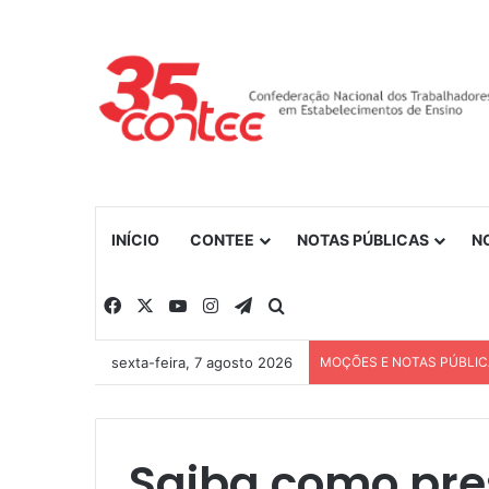
INÍCIO
CONTEE
NOTAS PÚBLICAS
N
Facebook
X
YouTube
Instagram
Telegram
Procurar por
sexta-feira, 7 agosto 2026
MOÇÕES E NOTAS PÚBLI
Saiba como pre